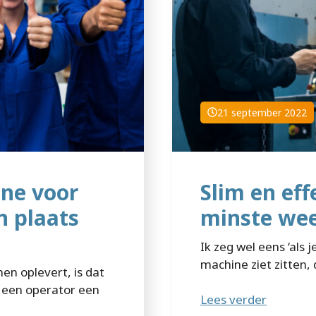
21 september 2022
ine voor
Slim en eff
n plaats
minste we
Ik zeg wel eens ‘als 
machine ziet zitten,
en oplevert, is dat
or een operator een
Lees verder