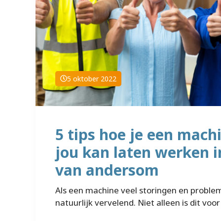
5 oktober 2022
5 tips hoe je een mach
jou kan laten werken i
van andersom
Als een machine veel storingen en problem
natuurlijk vervelend. Niet alleen is dit vo