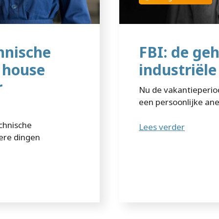
hnische
FBI: de ge
n house
industriël
r
Nu de vakantieperio
een persoonlijke ane
chnische
Lees verder
dere dingen