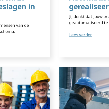
eslagen in
gerealisee
Jij denkt dat jouw p
geautomatiseerd te w
t mensen van de
kschema,
Lees verder