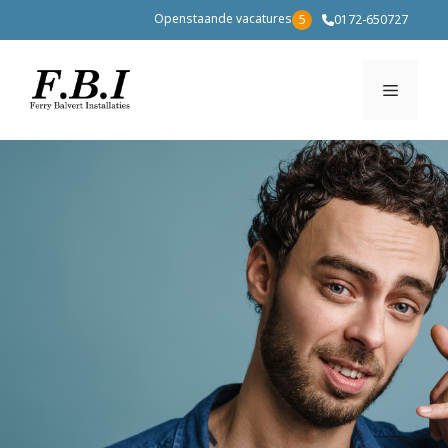
Ga
Openstaande vacatures
5
0172-650727
naar
de
inhoud
Menu